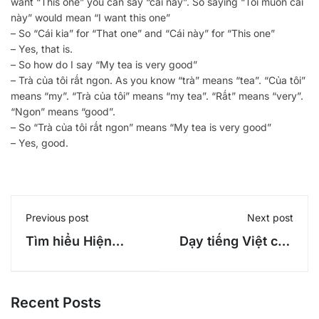
want “This one” you can say “cái này”. So saying “Tôi muốn cái
này” would mean “I want this one”
– So “Cái kia” for “That one” and “Cái này” for “This one”
– Yes, that is.
– So how do I say “My tea is very good”
– Trà của tôi rất ngon. As you know “trà” means “tea”. “Của tôi”
means “my”. “Trà của tôi” means “my tea”. “Rất” means “very”.
“Ngon” means “good”.
– So “Trà của tôi rất ngon” means “My tea is very good”
– Yes, good.
Previous post
Next post
Tìm hiểu Hiện
Dạy tiếng Việt cho
tượng Danh hóa
người nước ngoài:
trong Một số Giáo
Ngành nghề "hot"
trình dạy tiếng Việt
với nhiều tiềm
Recent Posts
cho Người nước
năng