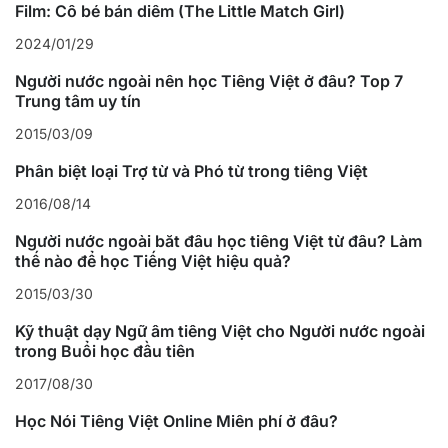
Film: Cô bé bán diêm (The Little Match Girl)
2024/01/29
Người nước ngoài nên học Tiếng Việt ở đâu? Top 7
Trung tâm uy tín
2015/03/09
Phân biệt loại Trợ từ và Phó từ trong tiếng Việt
2016/08/14
Người nước ngoài bắt đầu học tiếng Việt từ đâu? Làm
thế nào để học Tiếng Việt hiệu quả?
2015/03/30
Kỹ thuật dạy Ngữ âm tiếng Việt cho Người nước ngoài
trong Buổi học đầu tiên
2017/08/30
Học Nói Tiếng Việt Online Miễn phí ở đâu?