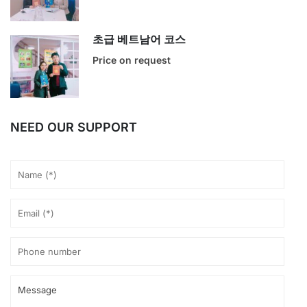
초급 베트남어 코스
Price on request
NEED OUR SUPPORT