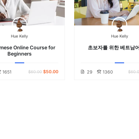
Hue Kelly
Hue Kelly
mese Online Course for
초보자를 위한 베트남어
Beginners
$50.00
1651
$60.00
29
1360
$60.