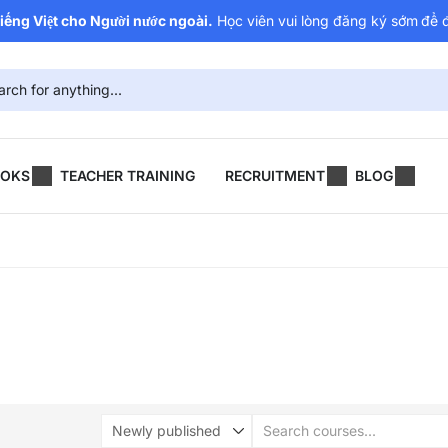
ếng Việt cho Người nước ngoài.
Học viên vui lòng đăng ký sớm
để 
OOKS
TEACHER TRAINING
RECRUITMENT
BLOG