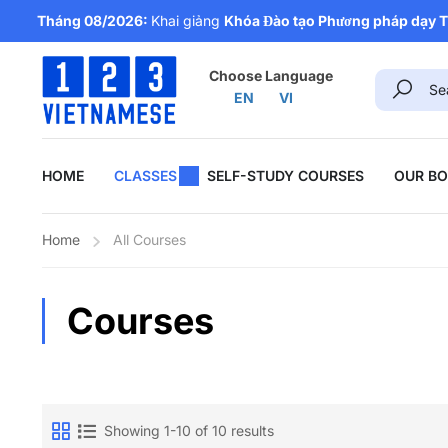
Tháng 08/2026:
Khai giảng
Khóa Đào tạo Phương pháp dạy Ti
Choose Language
EN
VI
HOME
CLASSES
SELF-STUDY COURSES
OUR B
Home
All Courses
Courses
Showing 1-10 of 10 results