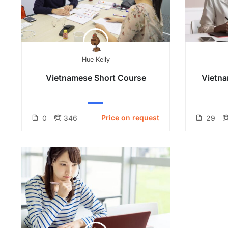
Hue Kelly
Vietnamese Short Course
Vietna
Price on request
0
346
29