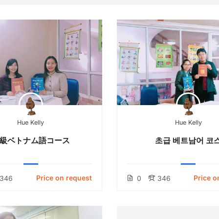
Hue Kelly
Hue Kelly
級ベトナム語コース
초급 베트남어 코
Price on request
Price o
346
0
346