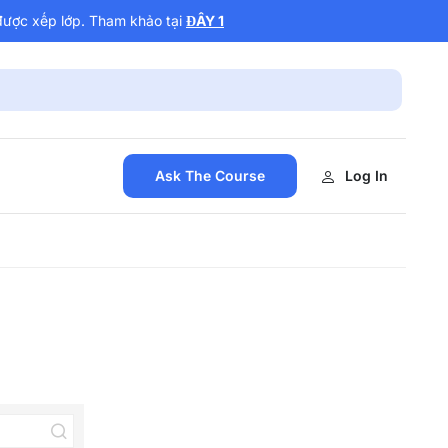
được xếp lớp. Tham khảo tại
ĐÂY 1
Ask The Course
Log In