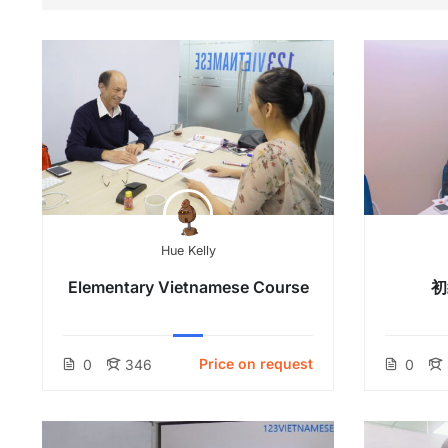
Hue Kelly
Elementary Vietnamese Course
初
Price on request
0
346
0