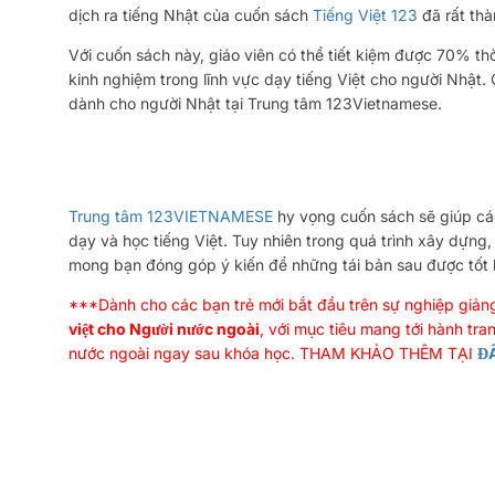
dịch ra tiếng Nhật của cuốn sách
Tiếng Việt 123
đã rất thà
Với cuốn sách này, giáo viên có thể tiết kiệm được 70% thời
kinh nghiệm trong lĩnh vực dạy tiếng Việt cho người Nhật.
dành cho người Nhật tại Trung tâm 123Vietnamese.
Trung tâm 123VIETNAMESE
hy vọng cuốn sách sẽ giúp cá
dạy và học tiếng Việt. Tuy nhiên trong quá trình xây dựng
mong bạn đóng góp ý kiến để những tái bản sau được tốt 
***Dành cho các bạn trẻ mới bắt đầu trên sự nghiệp giản
việt cho Người nước ngoài
, với mục tiêu mang tới hành tr
nước ngoài ngay sau khóa học. THAM KHẢO THÊM TẠI
Đ