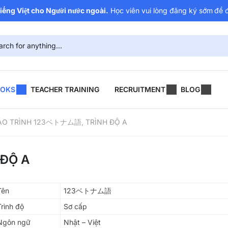
ếng Việt cho Người nước ngoài.
Học viên vui lòng đăng ký sớm
để 
OOKS
TEACHER TRAINING
RECRUITMENT
BLOG
ÁO TRÌNH 123ベトナム語, TRÌNH ĐỘ A
ĐỘ A
Tên
123ベトナム語
Trình độ
Sơ cấp
Ngôn ngữ
Nhật – Việt