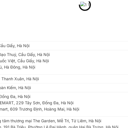
ầu Giấy, Hà Nội
ạo Thuý, Cầu Giấy, Hà Nội
ốc Việt, Cầu Giấy, Hà Nội
ú, Hà Đông, Hà Nội
, Thanh Xuân, Hà Nội
oàn Kiếm, Hà Nội
Đống Đa, Hà Nội
EMART, 229 Tây Sơn, Đống Đa, Hà Nội
art, 609 Trương Định, Hoàng Mai, Hà Nội
g tâm thương mại The Garden, Mễ Trì, Từ Liêm, Hà Nội
 191 Bà Triệu, Phường Lê Đại Hành, quận Hai Bà Trưng, Hà Nội