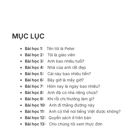
MỤC LỤC
Bài học 1:
Tên tôi là Peter
Bài học 2:
Tôi là giáo viên
Bài học 3:
Anh bao nhiêu tuổi?
Bài học 4:
Nhà của anh rất đẹp
Bài học 5:
Cái này bao nhiêu tiền?
Bài học 6:
Bây giờ là mấy giờ?
Bài học 7:
Hôm nay là ngày bao nhiêu?
Bài học 8:
Anh đã có nhà riêng chưa?
Bài học 9:
Khi rỗi chị thường làm gì?
Bài học 10:
Anh đi thẳng đường này
Bài học 11:
Anh có thể nói tiếng Việt được không?
Bài học 12:
Quyển sách ở trên bàn
Bài học 13:
Cho chúng tôi xem thực đơn