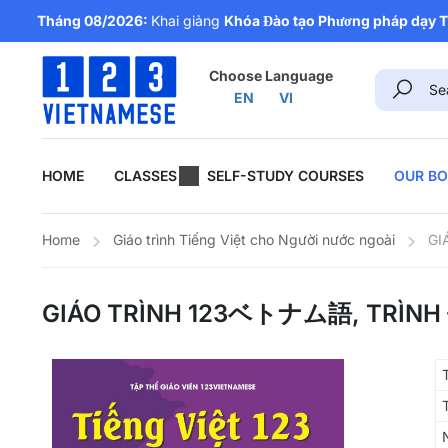
Tháng 08/2026:
Khai giảng
Khóa Đào tạo Phương pháp dạy Ti
Choose Language
EN
VI
HOME
CLASSES
SELF-STUDY COURSES
OUR B
Home
Giáo trình Tiếng Việt cho Người nước ngoài
GI
GIÁO TRÌNH 123ベトナム語, TRÌNH 