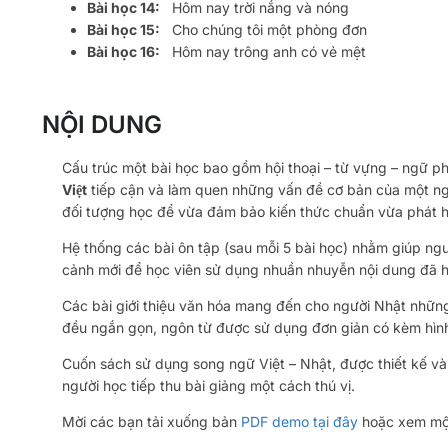
Bài học 14:
Hôm nay trời nắng và nóng
Bài học 15:
Cho chúng tôi một phòng đơn
Bài học 16:
Hôm nay trông anh có vẻ mệt
NỘI DUNG
Cấu trúc một bài học bao gồm hội thoại – từ vựng – ngữ 
Việt
tiếp cận và làm quen những vấn đề cơ bản của một ngôn
đối tượng học để vừa đảm bảo kiến thức chuẩn vừa phát 
Hệ thống các bài ôn tập (sau mỗi 5 bài học) nhằm giúp ngư
cảnh mới để học viên sử dụng nhuần nhuyễn nội dung đã h
Các bài giới thiệu văn hóa mang đến cho người Nhật những 
đều ngắn gọn, ngôn từ được sử dụng đơn giản có kèm hình
Cuốn sách sử dụng song ngữ Việt – Nhật, được thiết kế và
người học tiếp thu bài giảng một cách thú vị.
Mời các bạn tải xuống bản
PDF demo tại đây
hoặc xem một