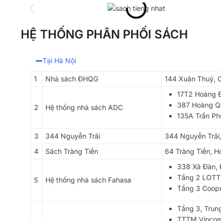
HỆ THỐNG PHÂN PHỐI SÁCH
Tại Hà Nội
1
Nhà sách ĐHQG
144 Xuân Thuỷ, C
17T2 Hoàng Đ
387 Hoàng Qu
2
Hệ thống nhà sách ADC
135A Trần Ph
3
344 Nguyễn Trãi
344 Nguyễn Trãi
4
Sách Tràng Tiền
64 Tràng Tiền, H
338 Xã Đàn, 
Tầng 2 LOTT
5
Hệ thống nhà sách Fahasa
Tầng 3 Coopm
Tầng 3, Trun
TTTM Vincom,