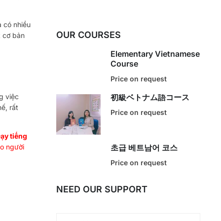
a có nhiều
OUR COURSES
t cơ bản
Elementary Vietnamese
Course
Price on request
g việc
初級ベトナム語コース
ế, rất
Price on request
ạy tiếng
ho người
초급 베트남어 코스
Price on request
NEED OUR SUPPORT