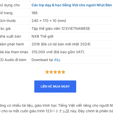
Sử dụng cho
Các lớp dạy & học tiếng Việt cho người Nhật Bản
Số trang
186
Kích thước
240 x 170 x 10 (mm)
Tác giả
Tập thể giáo viên 123VIETNAMESE
Nhà xuất bản
NXB Thế giới
Năm phát hành
2016 (Đã có tái bản mới nhất 2024)
Giá bìa tham khảo
315.000 vnđ (Đã bao gồm VAT).
CD Audio đi kèm
Download tại
đây
.
LIÊN HỆ MUA NGAY
ng có nhiều tài liệu, giáo trình học Tiếng Việt viết riêng cho người N
ể cho ra mắt cuốn giáo trình 123ベトナム語 này. Đây chính là phiên b