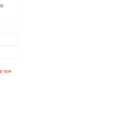
ội
ếp qua