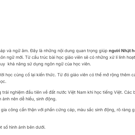
pháp và ngữ âm. Đây là những nội dung quan trọng giúp
người Nhật h
 ngữ mới. Từ cấu trúc bài học giáo viên sẽ có những xử lí linh hoạt
huy khả năng sử dụng ngôn ngữ của học viên.
ời học củng cố lại kiến thức. Từ đó giáo viên có thể mở rộng thêm 
ọc.
trải nghiệm đầu tiên về đất nước Việt Nam khi học tiếng Việt. Các b
 ảnh nên dễ hiểu, sinh động.
 gia công cẩn thận với phần cứng cáp, màu sắc sinh động, rõ ràng g
 số hình ảnh bên dưới.