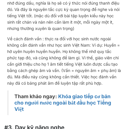
nhớ đúng dấu, nghĩa là họ sẽ có ý thức nói đúng thanh điệu
đó. Và đây là nguyên tắc cực kỳ quan trọng để nghe và nói
tiếng Việt tốt. (mặc dù đối với bài tập luyện kiểu này học
sinh rất chán và nản nên cần làm ít một, mỗi ngày một ít,
nhưng thường xuyên là quan trọng)
Về cách đánh vần : thực ra đối với học sinh nước ngoài
không cần đánh vần như học sinh Việt Nam: Ví dụ: Huyền =
hờ uyên huyên huyền huyền. Họ không thể nhớ quy tắc
phức tạp đó, và cũng không để làm gì. Vì thế, giáo viên chỉ
cần giới thiệu cho họ 1 âm tiết tiếng Việt luôn được cấu tạo
bằng cách ghép âm và vần. (Vần = nguyên âm + phụ âm) là
đủ. Mà điều này cũng không cần thiết. Việc học đánh vần
này đã có bảng phát âm để luyện tập rất phù hợp.
Tham khảo ngay:
Khóa giao tiếp cơ bản
cho người nước ngoài bắt đầu học Tiếng
Việt
#3. Dạy kỹ năng nghe