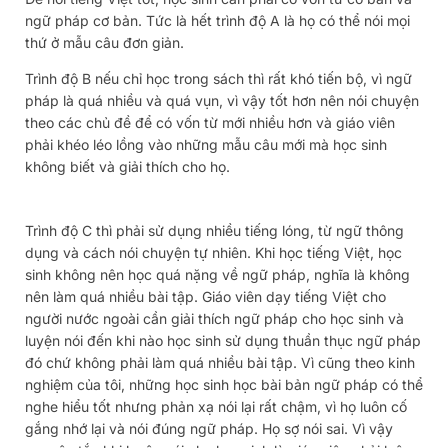
ngữ pháp cơ bản. Tức là hết trình độ A là họ có thể nói mọi
thứ ở mẫu câu đơn giản.
Trình độ B nếu chỉ học trong sách thì rất khó tiến bộ, vì ngữ
pháp là quá nhiều và quá vụn, vì vậy tốt hơn nên nói chuyện
theo các chủ đề để có vốn từ mới nhiều hơn và giáo viên
phải khéo léo lồng vào những mẫu câu mới mà học sinh
không biết và giải thích cho họ.
Trình độ C thì phải sử dụng nhiều tiếng lóng, từ ngữ thông
dụng và cách nói chuyện tự nhiên. Khi học tiếng Việt, học
sinh không nên học quá nặng về ngữ pháp, nghĩa là không
nên làm quá nhiều bài tập. Giáo viên dạy tiếng Việt cho
người nước ngoài cần giải thích ngữ pháp cho học sinh và
luyện nói đến khi nào học sinh sử dụng thuần thục ngữ pháp
đó chứ không phải làm quá nhiều bài tập. Vì cũng theo kinh
nghiệm của tôi, những học sinh học bài bản ngữ pháp có thể
nghe hiểu tốt nhưng phản xạ nói lại rất chậm, vì họ luôn cố
gắng nhớ lại và nói đúng ngữ pháp. Họ sợ nói sai. Vì vậy