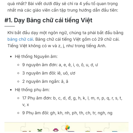
quả nhất? Bài viết dưới đây sẽ chỉ ra 4 yếu tố quan trọng
nhất mà các giáo viên cần tập trung hướng dẫn đầu tiên:
#1. Dạy Bảng chữ cái tiếng Việt
Khi bắt đầu dạy một ngôn ngữ, chúng ta phải bắt đầu bằng
bảng chữ cái
. Bảng chữ cái tiếng Việt gồm có 29 chữ cái.
Tiếng Việt không có w và z, j, như trong tiếng Anh.
Hệ thống Nguyên âm:
9 nguyên âm đơn: a, e, ê, i, o, ô, u, ơ, ư
3 nguyên âm đôi: iê, uô, ươ
2 nguyên âm ngắn: ă, â
Hệ thống phụ âm:
17 Phụ âm đơn: b, c, d, đ, g, h, k, l, m, n, p, q, r, s, t,
v, x
9 Phụ âm đôi: gh, kh, nh, ph, th, ch, tr, ngh, ng