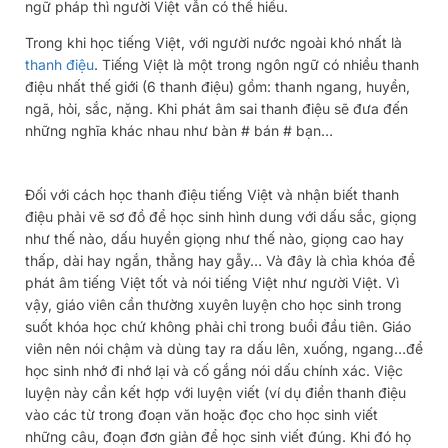
ngữ pháp thì người Việt vẫn có thể hiểu.
Trong khi học tiếng Việt, với người nước ngoài khó nhất là
thanh điệu
. Tiếng Việt là một trong ngôn ngữ có nhiều thanh
điệu nhất thế giới (6 thanh điệu) gồm: thanh ngang, huyền,
ngã, hỏi, sắc, nặng. Khi phát âm sai thanh điệu sẽ đưa đến
những nghĩa khác nhau như bàn # bán # bạn…
Đối với cách học thanh điệu tiếng Việt và nhận biết thanh
điệu phải vẽ sơ đồ để học sinh hình dung với dấu sắc, giọng
như thế nào, dấu huyền giọng như thế nào, giọng cao hay
thấp, dài hay ngắn, thẳng hay gẫy… Và đây là chìa khóa để
phát âm tiếng Việt tốt và nói tiếng Việt như người Việt. Vì
vậy, giáo viên cần thường xuyên luyện cho học sinh trong
suốt khóa học chứ không phải chỉ trong buổi đầu tiên. Giáo
viên nên nói chậm và dùng tay ra dấu lên, xuống, ngang…để
học sinh nhớ đi nhớ lại và cố gắng nói dấu chính xác. Việc
luyện này cần kết hợp với luyện viết (ví dụ điền thanh điệu
vào các từ trong đoạn văn hoặc đọc cho học sinh viết
những câu, đoạn đơn giản để học sinh viết đúng. Khi đó họ