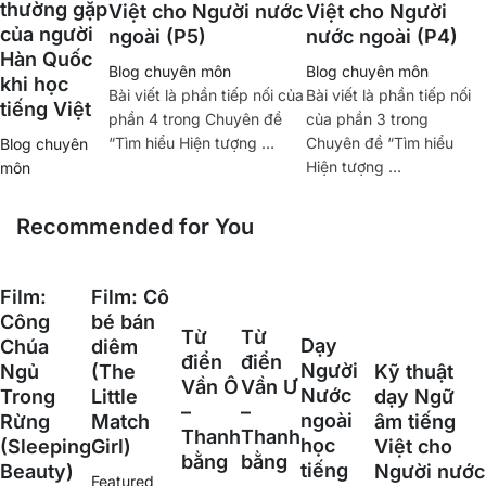
thường gặp
Việt cho Người nước
Việt cho Người
của người
ngoài (P5)
nước ngoài (P4)
Hàn Quốc
Blog chuyên môn
Blog chuyên môn
khi học
Bài viết là phần tiếp nối của
Bài viết là phần tiếp nối
tiếng Việt
phần 4 trong Chuyên đề
của phần 3 trong
“Tìm hiểu Hiện tượng …
Chuyên đề “Tìm hiểu
Blog chuyên
Hiện tượng …
môn
Recommended for You
Film:
Film: Cô
Công
bé bán
Từ
Từ
Dạy
Chúa
diêm
điển
điển
Người
Kỹ thuật
Ngủ
(The
Vần Ô
Vần Ư
Nước
dạy Ngữ
Trong
Little
–
–
ngoài
âm tiếng
Rừng
Match
Thanh
Thanh
học
Việt cho
(Sleeping
Girl)
bằng
bằng
tiếng
Người nước
Beauty)
Featured