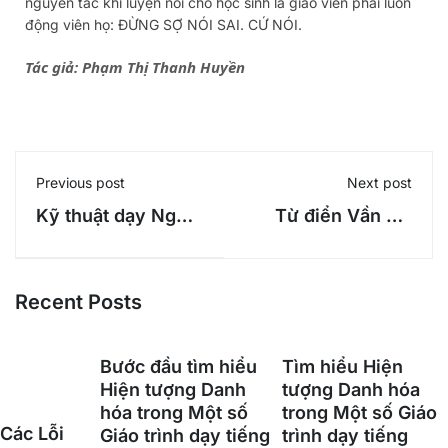
nguyên tắc khi luyện nói cho học sinh là giáo viên phải luôn
động viên họ: ĐỪNG SỢ NÓI SAI. CỨ NÓI.
Tác giả: Phạm Thị Thanh Huyền
Previous post
Next post
Kỹ thuật dạy Ngữ
Từ điển Vần Ư -
âm tiếng Việt cho
Thanh bằng
Người nước ngoài
trong Buổi học đầu
Recent Posts
tiên
Bước đầu tìm hiểu
Tìm hiểu Hiện
Hiện tượng Danh
tượng Danh hóa
hóa trong Một số
trong Một số Giáo
Các Lỗi
Giáo trình dạy tiếng
trình dạy tiếng