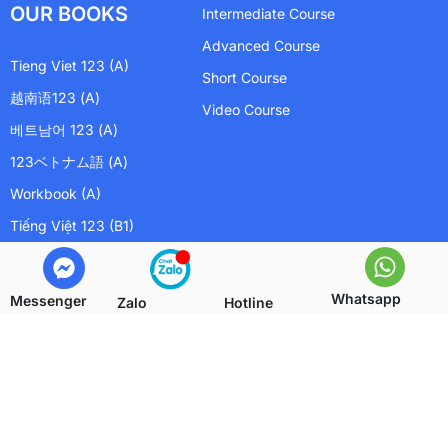
OUR BOOKS
Intermediate Course
Advanced Course
Tieng Viet 123 (A)
Short Course
越南语123 (A)
Video Course
베트남어 123 (A)
123ベトナム語 (A)
Workbook (A)
Tiếng Việt 123 (B1)
Whatsapp
Messenger
Zalo
Hotline
Copyright © 2011 - 2026 123Vietnamese.com. All rights
reserved.