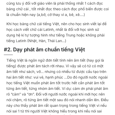
cũng lưu ý đối với giáo viên là phải thống nhất 1 cách đọc
bảng chữ cái , tốt nhất đọc theo cách đọc phổ biến được coi
là chuẩn hiện nay (a,bờ, cờ thay vì a, bê, xê….)
Khi học bảng chữ cái tiếng Việt, nên cho học sinh viết lại để
học cách viết chữ cái Latinh, nhất là đối với học sinh sử
dụng hệ kí tự tượng hình như tiếng Trung hoặc không phải
tiếng Latinh (Nhật, Hàn, Thái Lan…)
#2. Dạy phát âm chuẩn tiếng Việt
Tiếng Việt là ngôn ngữ đơn tiết tính nên âm tiết (hay gọi là
tiếng) được phát âm tách rời nhau. Vì vậy sẽ có từ có một
âm tiết như sách, vở… nhưng có nhiều từ được cấu tạo trên
hai âm tiết như: vui vẻ, hạnh phúc …Do đó người nước ngoài
học tiếng Việt muốn phát âm tốt trước hết cần phát âm tốt
từng âm tiết, từng nhóm âm tiết. Ví dụ: cảm ơn phải phát âm
rõ “cảm” và “ơn”. Đối với người nước ngoài khi mới học nên
nói chậm, rõ từng âm tiết một sau đó nói nhanh dần lên. Điều
này cho thấy phát âm rất quan trọng trong tiếng Việt vì nếu
nói sai 1 từ thì người Việt không hiểu trong khi nếu nói sai