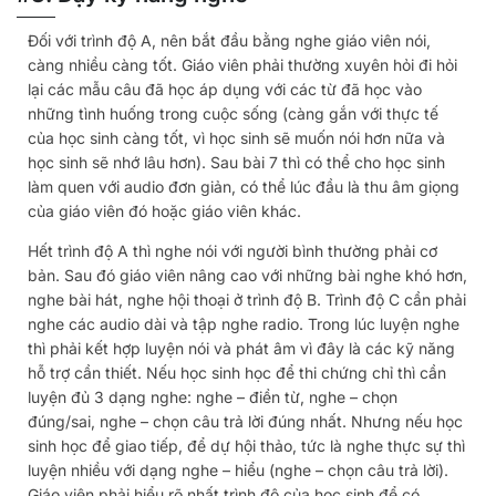
Đối với trình độ A, nên bắt đầu bằng nghe giáo viên nói,
càng nhiều càng tốt. Giáo viên phải thường xuyên hỏi đi hỏi
lại các mẫu câu đã học áp dụng với các từ đã học vào
những tình huống trong cuộc sống (càng gắn với thực tế
của học sinh càng tốt, vì học sinh sẽ muốn nói hơn nữa và
học sinh sẽ nhớ lâu hơn). Sau bài 7 thì có thể cho học sinh
làm quen với audio đơn giản, có thể lúc đầu là thu âm giọng
của giáo viên đó hoặc giáo viên khác.
Hết trình độ A thì nghe nói với người bình thường phải cơ
bản. Sau đó giáo viên nâng cao với những bài nghe khó hơn,
nghe bài hát, nghe hội thoại ở trình độ B. Trình độ C cần phải
nghe các audio dài và tập nghe radio. Trong lúc luyện nghe
thì phải kết hợp luyện nói và phát âm vì đây là các kỹ năng
hỗ trợ cần thiết. Nếu học sinh học để thi chứng chỉ thì cần
luyện đủ 3 dạng nghe: nghe – điền từ, nghe – chọn
đúng/sai, nghe – chọn câu trả lời đúng nhất. Nhưng nếu học
sinh học để giao tiếp, để dự hội thảo, tức là nghe thực sự thì
luyện nhiều với dạng nghe – hiểu (nghe – chọn câu trả lời).
Giáo viên phải hiểu rõ nhất trình độ của học sinh để có