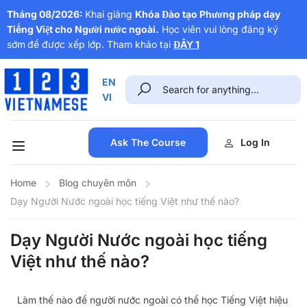
Tháng 08/2026:
Khai giảng
Khóa Đào tạo Phương pháp dạy
Tiếng Việt cho Người nước ngoài.
Học viên vui lòng đăng ký
sớm
để được xếp lớp. Tham khảo tại
ĐÂY 1
EN
VI
Ask The Course
Log In
Home
Blog chuyên môn
Dạy Người Nước ngoài học tiếng Việt như thế nào?
Dạy Người Nước ngoài học tiếng
Việt như thế nào?
Làm thế nào để người nước ngoài có thể học Tiếng Việt hiệu