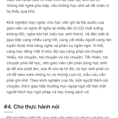
những bài nghe phù hợp, nếu không học sinh sẽ rất chán vì
họ thấy quá khó.
Kinh nghiệm dạy nghe: cho học viên ghi lại file audio của
giáo viên và nghe đi nghe lại nhiều lần (vì CD chất lượng
không tốt), nghe bài hát (nếu học sinh thích). Và đặc biệt là
giao tiếp càng nhiều càng tốt, càng với nhiều người càng rèn
luyện được khả năng nghe và phản xạ ngôn ngữ. Vì thế,
càng học tiếng Việt ở mức độ cao càng phải nói chuyện
nhiều, nói chuyện, nói chuyện và nói chuyện. Tất nhiên, nói
chuyện phải để học, nên giáo viên cần phải dừng học sinh
lại để sửa phát âm, sửa đi sửa lại từ đó, và học sinh phải có
vở để take note những từ và những cụm từ, mẫu câu cần
phải ghi nhớ. Theo kinh nghiệm của tôi, một người thích nói
chuyện, thích giao tiếp thường học ngoại ngữ tốt hơn một
người thích học ngữ pháp và học trong sách vở.
#4. Cho thực hành nói
Để nói tiếng Việt tốt, học sinh cần phải có vốn từ cơ bản và