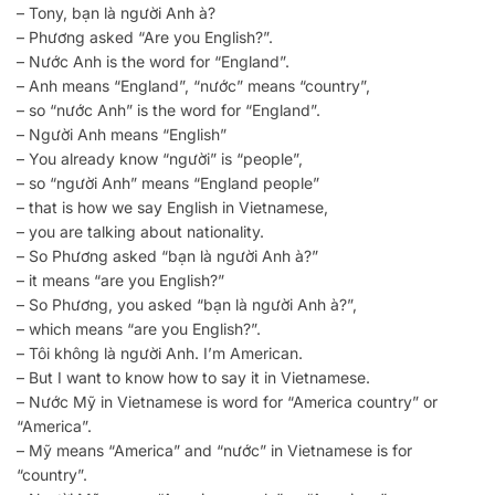
– Tony, bạn là người Anh à?
– Phương asked “Are you English?”.
– Nước Anh is the word for “England”.
– Anh means “England”, “nước” means “country”,
– so “nước Anh” is the word for “England”.
– Người Anh means “English”
– You already know “người” is “people”,
– so “người Anh” means “England people”
– that is how we say English in Vietnamese,
– you are talking about nationality.
– So Phương asked “bạn là người Anh à?”
– it means “are you English?”
– So Phương, you asked “bạn là người Anh à?”,
– which means “are you English?”.
– Tôi không là người Anh. I’m American.
– But I want to know how to say it in Vietnamese.
– Nước Mỹ in Vietnamese is word for “America country” or
“America”.
– Mỹ means “America” and “nước” in Vietnamese is for
“country”.