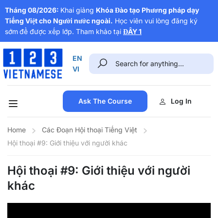
Tháng 08/2026:
Khai giảng
Khóa Đào tạo Phương pháp dạy
Tiếng Việt cho Người nước ngoài.
Học viên vui lòng đăng ký
sớm
để được xếp lớp. Tham khảo tại
ĐÂY 1
EN
VI
Ask The Course
Log In
Home
Các Đoạn Hội thoại Tiếng Việt
Hội thoại #9: Giới thiệu với người khác
Hội thoại #9: Giới thiệu với người
khác