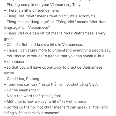
– Phương compliment your Vietnamese, Tony.
– There is a little difference here.
– Tiếng Việt. “Việt” means “Việt Nam”, it’s a acronyms.
– Tiếng means “‘language” so “Tiếng Việt” means “Viet Nam
language” or “Vietnamese”.
– Tiếng Việt của bạn rất tốt means “your Vietnamese is very
good”
– Cảm ơn. But I still know a little in Vietnamese.
– I hope I can study more to understand everything people say.
– You should introduce to people that you can speak a little
Vietnamese
– so that you will have opportunity to practice Vietnamese
better.
– Good idea, Phương.
– Tony, you can say “Tôi có thể nói một chút tiếng Việt”.
– Có thể means “can”
– Nói is the word for “speak”, “nói’.
– Một chút is how we say “a little” in Vietnamese.
– So “tôi có thể nói một chút” means “I can speak a little” and
“tiếng Việt” means “Vietnamese”