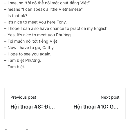
– I see, so “tôi có thể nói một chút tiếng Việt”
– means “I can speak a little Vietnamese”.
– Is that ok?
– It’s nice to meet you here Tony.
– I hope I can also have chance to practice my English.
– Yes, it’s nice to meet you Phương.
– Tôi muốn nói tốt tiếng Việt
– Now I have to go, Cathy.
– Hope to see you again.
– Tạm biệt Phương.
– Tạm biệt.
Previous post
Next post
Hội thoại #8: Đi
Hội thoại #10: Gặp
mua sắm
gỡ đồng nghiệp