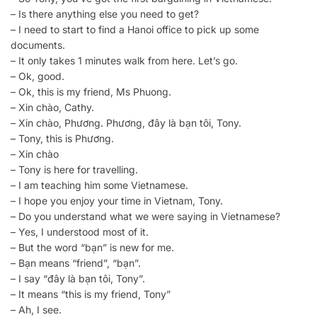
– Is there anything else you need to get?
– I need to start to find a Hanoi office to pick up some
documents.
– It only takes 1 minutes walk from here. Let’s go.
– Ok, good.
– Ok, this is my friend, Ms Phuong.
– Xin chào, Cathy.
– Xin chào, Phương. Phương, đây là bạn tôi, Tony.
– Tony, this is Phương.
– Xin chào
– Tony is here for travelling.
– I am teaching him some Vietnamese.
– I hope you enjoy your time in Vietnam, Tony.
– Do you understand what we were saying in Vietnamese?
– Yes, I understood most of it.
– But the word “bạn” is new for me.
– Bạn means “friend”, “bạn”.
– I say “đây là bạn tôi, Tony”.
– It means “this is my friend, Tony”
– Ah, I see.