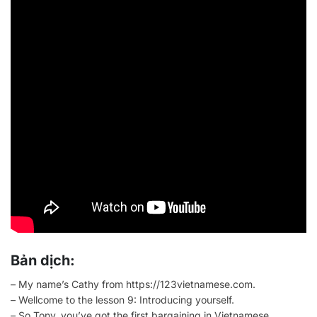
Bản dịch:
– My name’s Cathy from https://123vietnamese.com.
– Wellcome to the lesson 9: Introducing yourself.
– So Tony, you’ve got the first bargaining in Vietnamese.