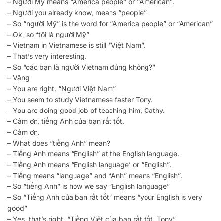
– Người Mỹ means “America people” or “American”.
– Người you already know, means “people”.
– So “người Mỹ” is the word for “America people” or “American”
– Ok, so “tôi là người Mỹ”
– Vietnam in Vietnamese is still “Việt Nam”.
– That’s very interesting.
– So “các bạn là người Vietnam đúng không?”
– Vâng
– You are right. “Người Việt Nam”
– You seem to study Vietnamese faster Tony.
– You are doing good job of teaching him, Cathy.
– Cảm ơn, tiếng Anh của bạn rất tốt.
– Cảm ơn.
– What does “tiếng Anh” mean?
– Tiếng Anh means “English” at the English language.
– Tiếng Anh means “English language’ or “English”.
– Tiếng means “language” and “Anh” means “English”.
– So “tiếng Anh” is how we say “English language”
– So “Tiếng Anh của bạn rất tốt” means “your English is very
good”
– Yes, that’s right. “Tiếng Việt của bạn rất tốt, Tony”