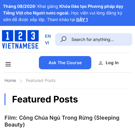
Tháng 08/2026:
Khai giảng
Khóa Đào tạo Phương pháp dạy
Tiếng Việt cho Người nước ngoài.
Học viên vui lòng đăng ký
sớm
để được xếp lớp. Tham khảo tại
ĐÂY 1
EN
VI
Ask The Course
Log In
Home
Featured Posts
Featured Posts
Film: Công Chúa Ngủ Trong Rừng (Sleeping
Beauty)