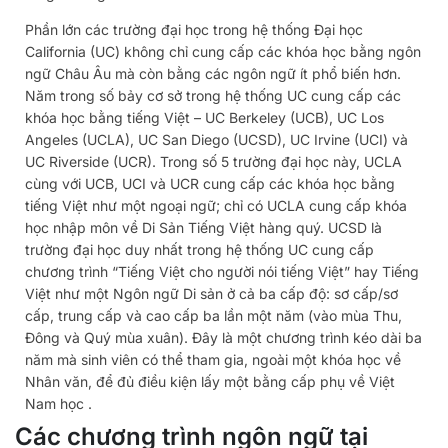
Phần lớn các trường đại học trong hệ thống Đại học
California (UC) không chỉ cung cấp các khóa học bằng ngôn
ngữ Châu Âu mà còn bằng các ngôn ngữ ít phổ biến hơn.
Năm trong số bảy cơ sở trong hệ thống UC cung cấp các
khóa học bằng tiếng Việt – UC Berkeley (UCB), UC Los
Angeles (UCLA), UC San Diego (UCSD), UC Irvine (UCI) và
UC Riverside (UCR). Trong số 5 trường đại học này, UCLA
cùng với UCB, UCI và UCR cung cấp các khóa học bằng
tiếng Việt như một ngoại ngữ; chỉ có UCLA cung cấp khóa
học nhập môn về Di Sản Tiếng Việt hàng quý. UCSD là
trường đại học duy nhất trong hệ thống UC cung cấp
chương trình “Tiếng Việt cho người nói tiếng Việt” hay Tiếng
Việt như một Ngôn ngữ Di sản ở cả ba cấp độ: sơ cấp/sơ
cấp, trung cấp và cao cấp ba lần một năm (vào mùa Thu,
Đông và Quý mùa xuân). Đây là một chương trình kéo dài ba
năm mà sinh viên có thể tham gia, ngoài một khóa học về
Nhân văn, để đủ điều kiện lấy một bằng cấp phụ về Việt
Nam học .
Các chương trình ngôn ngữ tại