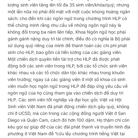
lượng sinh viên tăng lên tối đa 35 sinh viên/khóa/quý; nhưng
một lần nữa nó phải đối mặt với một cuộc khủng hoảng ngân
sách: cho đến khi các ngôn ngữ trong chương trình HLP có
thể chứng minh rằng nhu cầu về những ngôn ngữ này là
không đổi trong ba năm liên tiếp, Khoa Ngôn ngữ học phải
gánh gánh nặng duy trì tài chính; điều đó có nghĩa là Bộ phải
sử dụng quỹ riêng của mình để thanh toán các chi phí phát
sinh cho HLP, bao gồm cả tiền lương của các giảng viên.
Một chiến dịch quyên tiền tài trợ cho HLP đã được phát
động bởi các sinh viên trong HLP, bởi các tổ chức sinh viên
khác nhau và các tổ chức dân tộc khác nhau trong khuôn
viên trường; ngay cả các giảng viên ở một số khoa có sinh
viên muốn học ngôn ngữ trong HLP để đáp ứng yêu cầu về
ngôn ngữ của họ cũng tham gia vào chiến dịch để duy trì
HLP. Các sinh viên tốt nghiệp và đại học gốc Việt và Hội
Sinh viên Việt Nam đã phát động chiến dịch gây quỹ, không
chỉ ở UCSD, mà còn trong các cộng đồng người Việt ở San
Diego và Quận Cam, cách đó hơn 100 dặm. Họ thậm chí còn
kêu gọi sự giúp đỡ của các đài phát thanh và truyền hình địa
phương ở Việt Nam để “cứu lấy chương trình tiếng Việt tại