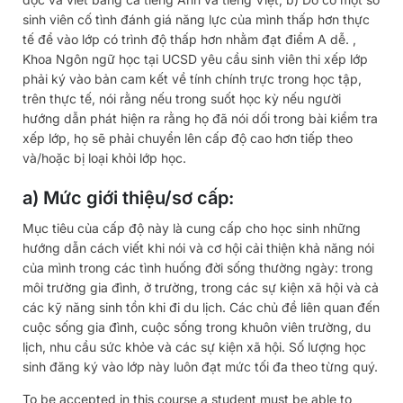
sinh viên cố tình đánh giá năng lực của mình thấp hơn thực
tế để vào lớp có trình độ thấp hơn nhằm đạt điểm A dễ. ,
Khoa Ngôn ngữ học tại UCSD yêu cầu sinh viên thi xếp lớp
phải ký vào bản cam kết về tính chính trực trong học tập,
trên thực tế, nói rằng nếu trong suốt học kỳ nếu người
hướng dẫn phát hiện ra rằng họ đã nói dối trong bài kiểm tra
xếp lớp, họ sẽ phải chuyển lên cấp độ cao hơn tiếp theo
và/hoặc bị loại khỏi lớp học.
a) Mức giới thiệu/sơ cấp:
Mục tiêu của cấp độ này là cung cấp cho học sinh những
hướng dẫn cách viết khi nói và cơ hội cải thiện khả năng nói
của mình trong các tình huống đời sống thường ngày: trong
môi trường gia đình, ở trường, trong các sự kiện xã hội và cả
các kỹ năng sinh tồn khi đi du lịch. Các chủ đề liên quan đến
cuộc sống gia đình, cuộc sống trong khuôn viên trường, du
lịch, nhu cầu sức khỏe và các sự kiện xã hội. Số lượng học
sinh đăng ký vào lớp này luôn đạt mức tối đa theo từng quý.
To be accepted in this course a student must be able to