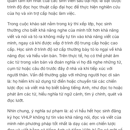
quan tâm lớn nhất của các sinh viên sau đại học là đạt được
trình độ đọc học thuật cấp đại học để thực hiện nghiên cứu
của họ và xin trợ cấp hoặc làm việc.
Trong cuộc khảo sát nằm trong kỳ thi xếp lớp, học sinh
thường cho biết khả năng nghe của mình tốt hơn khả năng
viết và nói và tỏ ra không mấy tự tin vào khả năng viết của
mình, ngay cả khi được xếp ở trình độ trung cấp hoặc cao
cấp. Học sinh ở trình độ sơ cấp thường bày tỏ lo ngại về khả
năng đọc và hiểu văn bản. Trên thực tế, họ có thể phát âm
các từ trong văn bản và đoán nghĩa vì họ đã nghe những từ,
cụm từ hoặc câu đó trước đây ở nhà và khi tiếp xúc với
người thân. Vấn đề thường gặp với những người học di sản
là: họ hiếm khi sử dụng từ điển hoặc chuyển tải các chiến
lược đọc và viết mà họ biết bằng tiếng Anh, như đọc to hoặc
phát âm các từ, hiểu nghĩa từ ngữ cảnh, tìm ý chính, quét và
đọc lướt.
Nhìn chung, ý nghĩa sư phạm là: a) vì hầu hết học sinh đăng
ký học VHLP không tự tin vào khả năng nói, đọc và viết của
mình nên phương pháp tốt nhất là dạy các em chiến lược
đọc và viết bằng cả tiếng Anh và tiếng Việt; b) Do có một số