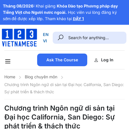
Tháng 08/2026:
Khai giảng
Khóa Đào tạo Phương pháp dạy
Tiếng Việt cho Người nước ngoài.
Học viên vui lòng đăng ký
sớm
để được xếp lớp. Tham khảo tại
ĐÂY 1
EN
VI
Ask The Course
Log In
Home
Blog chuyên môn
Chương trình Ngôn ngữ di sản tại Đại học California, San Diego:
Sự phát triển & thách thức
Chương trình Ngôn ngữ di sản tại
Đại học California, San Diego: Sự
phát triển & thách thức