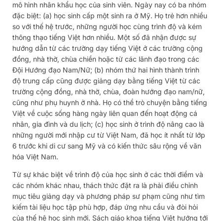
mô hình nhân khẩu học của sinh viên. Ngày nay có ba nhóm
đặc biệt: (a) học sinh cấp một sinh ra ở Mỹ. Họ trẻ hơn nhiều
so với thế hệ trước, những người học cùng trình độ và kém
thông thạo tiếng Việt hơn nhiều. Một số đã nhận được sự
hướng dẫn từ các trường dạy tiếng Việt ở các trường cộng
đồng, nhà thờ, chùa chiền hoặc từ các lãnh đạo trong các
Đội Hướng đạo Nam/Nữ; (b) nhóm thứ hai hình thành trình
độ trung cấp cũng được giảng dạy bằng tiếng Việt từ các
trường cộng đồng, nhà thờ, chùa, đoàn hướng đạo nam/nữ,
cũng như phụ huynh ở nhà. Họ có thể trò chuyện bằng tiếng
Việt về cuộc sống hàng ngày liên quan đến hoạt động cá
nhân, gia đình và du lịch; (c) học sinh ở trình độ nâng cao là
những người mới nhập cư từ Việt Nam, đã học ít nhất từ ​​lớp
6 trước khi di cư sang Mỹ và có kiến ​​thức sâu rộng về văn
hóa Việt Nam.
Từ sự khác biệt về trình độ của học sinh ở các thời điểm và
các nhóm khác nhau, thách thức đặt ra là phải điều chỉnh
mục tiêu giảng dạy và phương pháp sư phạm cũng như tìm
kiếm tài liệu học tập phù hợp, đáp ứng nhu cầu và đòi hỏi
của thế hệ học sinh mới. Sách giáo khoa tiếng Việt hướng tới