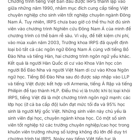
Chương trình tiếng Việt ban đầu được IRPS thành lập vào
giữa những năm 1990, nhằm mục đích cung cấp tiếng Việt
chuyên nghiệp cho sinh viên tốt nghiệp chuyên ngành Đông
Nam Á. Tuy nhiên, IRPS chưa bao giờ có thể thu hút đủ sinh
viên vào chương trình Nghiên cứu Đông Nam Á của mình để
chương trình có thể bám rễ sâu. Vì vậy, để tiết kiệm chi phí,
vào mùa xuân năm 2003, Trưởng khoa IRPS đã quyết định
loại bỏ tất cả các ngôn ngữ Đông Nam Á cùng với tiếng Bồ
Đào Nha và tiếng Hàn, hai chương trình ngôn ngữ yếu khác.
Kết quả là người Hàn Quốc di cư vào Khoa Văn học còn
người Bồ Đào Nha và người Việt Nam di cư vào Khoa Ngôn
ngữ học. Tiếng Bồ Đào Nha sau đó được sáp nhập vào LLP
và tiếng Việt được kết hợp với Armenia, tiếng Ả Rập và tiếng
Philipin để tạo thành HLP. Điều thú vị là trước khi bị loại khỏi
IRPS, tiếng Việt đã là một chương trình ngôn ngữ mạnh: các
lớp học (ở cả ba cấp độ) luôn đạt mức tối đa và 95% học
sinh là người Mỹ gốc Việt. Những sinh viên này chủ yếu là
sinh viên đại học, chuyên ngành khoa học. Có một số sinh
viên tốt nghiệp từ các trường chuyên nghiệp/cao học trong
khuôn viên trường nhưng số lượng không đủ lớn để duy trì
chương trình tại IRPS. Ngày nay tiếng Việt tiếp tục là