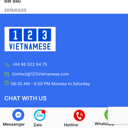
bắt đầu
2015/03/25
+84 96 322 94 75
Contact@123Vietnamese.com
08:30 AM - 6:00 PM Monday to Saturday
CHAT WITH US
Via Zalo
Whatsapp
Messenger
Zalo
Hotline
Via Whatsapp