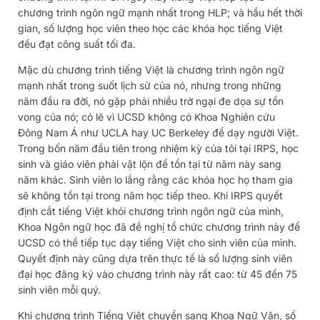
chương trình ngôn ngữ mạnh nhất trong HLP; và hầu hết thời
gian, số lượng học viên theo học các khóa học tiếng Việt
đều đạt công suất tối đa.
Mặc dù chương trình tiếng Việt là chương trình ngôn ngữ
mạnh nhất trong suốt lịch sử của nó, nhưng trong những
năm đầu ra đời, nó gặp phải nhiều trở ngại đe dọa sự tồn
vong của nó; có lẽ vì UCSD không có Khoa Nghiên cứu
Đông Nam Á như UCLA hay UC Berkeley để dạy người Việt.
Trong bốn năm đầu tiên trong nhiệm kỳ của tôi tại IRPS, học
sinh và giáo viên phải vật lộn để tồn tại từ năm này sang
năm khác. Sinh viên lo lắng rằng các khóa học họ tham gia
sẽ không tồn tại trong năm học tiếp theo. Khi IRPS quyết
định cắt tiếng Việt khỏi chương trình ngôn ngữ của mình,
Khoa Ngôn ngữ học đã đề nghị tổ chức chương trình này để
UCSD có thể tiếp tục dạy tiếng Việt cho sinh viên của mình.
Quyết định này cũng dựa trên thực tế là số lượng sinh viên
đại học đăng ký vào chương trình này rất cao: từ 45 đến 75
sinh viên mỗi quý.
Khi chương trình Tiếng Việt chuyển sang Khoa Ngữ Văn, số