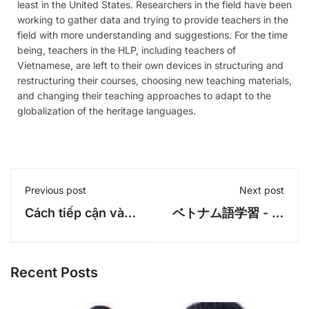
least in the United States. Researchers in the field have been
working to gather data and trying to provide teachers in the
field with more understanding and suggestions. For the time
being, teachers in the HLP, including teachers of
Vietnamese, are left to their own devices in structuring and
restructuring their courses, choosing new teaching materials,
and changing their teaching approaches to adapt to the
globalization of the heritage languages.
Previous post
Next post
Cách tiếp cận và
ベトナム語学習 - レ
phân tích Ngôn
ッスン 1: こんにちは
ngữ thanh thiếu
niên ở Việt Nam
Recent Posts
hiện nay dựa trên
ngữ liệu