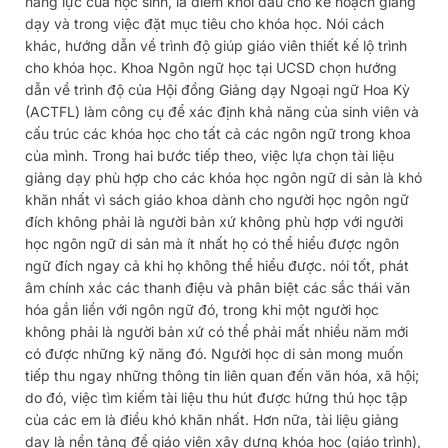
năng lực của học sinh, là điểm khởi đầu cho kế hoạch giảng
dạy và trong việc đặt mục tiêu cho khóa học. Nói cách
khác, hướng dẫn về trình độ giúp giáo viên thiết kế lộ trình
cho khóa học. Khoa Ngôn ngữ học tại UCSD chọn hướng
dẫn về trình độ của Hội đồng Giảng dạy Ngoại ngữ Hoa Kỳ
(ACTFL) làm công cụ để xác định khả năng của sinh viên và
cấu trúc các khóa học cho tất cả các ngôn ngữ trong khoa
của mình. Trong hai bước tiếp theo, việc lựa chọn tài liệu
giảng dạy phù hợp cho các khóa học ngôn ngữ di sản là khó
khăn nhất vì sách giáo khoa dành cho người học ngôn ngữ
đích không phải là người bản xứ không phù hợp với người
học ngôn ngữ di sản mà ít nhất họ có thể hiểu được ngôn
ngữ đích ngay cả khi họ không thể hiểu được. nói tốt, phát
âm chính xác các thanh điệu và phân biệt các sắc thái văn
hóa gắn liền với ngôn ngữ đó, trong khi một người học
không phải là người bản xứ có thể phải mất nhiều năm mới
có được những kỹ năng đó. Người học di sản mong muốn
tiếp thu ngay những thông tin liên quan đến văn hóa, xã hội;
do đó, việc tìm kiếm tài liệu thu hút được hứng thú học tập
của các em là điều khó khăn nhất. Hơn nữa, tài liệu giảng
dạy là nền tảng để giáo viên xây dựng khóa học (giáo trình),