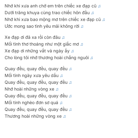
Chi Minh City.
Nhớ khi xưa anh chở em trên chiếc xe đạp cũ
♫
♫ Song: Dấu mưa
Dưới trăng khuya cùng trao chiếc hôn đầu
♫
123VIETNAMESE DA NANG:
Nhớ khi xưa bao mộng mơ trên chiếc xe đạp cũ
♫
♫ Song: Việt Nam ơi
16B Tran Quang Dieu Str, An Hai Tây Ward, Son Tra Dist, Da
Ước mong sao tình yêu mãi không rời
♫
Nang City.
Xe đạp ơi đã xa rồi còn đâu
♫
♫ Song: Con gái
123VIETNAMESE HAI PHONG:
Mối tình thơ thoáng như một giấc mơ
♫
Xe đạp ơi những vất vả ngày ấy
♫
99 Quan Nam Str, Le Chan Dist, Hai Phong City.
♫ Song: Việt Nam Quê Hương Tôi
Cho lòng tôi nhớ thương hoài chẳng nguôi
♫
Quay đều, quay đều, quay đều
♫ Song: Xe Đạp Ơi
♫
COURSES
ABOUT US
Mối tình ngày xưa yêu dấu
♫
Quay đều, quay đều, quay đều
♫
♫ Song: Cầu Vồng Khuyết
Elementary Course
Nhớ hoài những vòng xe
♫
Blog
Quay đều, quay đều, quay đều
♫
Cho người Hàn Quốc
♫ Song: Con Yêu Mẹ
Gallery
Mối tinh nghèo đơn sơ quá
♫
Cho người Nhật Bản
Quay đều, quay đều, quay đều
♫
Contact Us
Thương hoài những vòng xe
♫
Cho người Trung Quốc
Recruitment
Cho người nước ngoài (khác)
OUR BOOKS
Intermediate Course