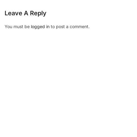
Advanced Course
Leave A Reply
Tieng Viet 123 (A)
Short Course
越南语123 (A)
You must be
logged in
to post a comment.
Video Course
베트남어 123 (A)
123ベトナム語 (A)
Workbook (A)
Tiếng Việt 123 (B1)
Copyright © 2011 - 2026 123Vietnamese.com. All rights
reserved.