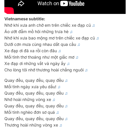
Contact@123Vietnamese.com
Cô bé quàng khăn đỏ (Little red
08:30 AM - 6:00 PM Monday to Saturday
riding hood)
Vietnamese subtitle:
CHAT WITH US
Nhớ khi xưa anh chở em trên chiếc xe đạp cũ
♫
Cô bé bán diêm (The Little Match
Áo ướt đẫm mồ hôi những trưa hè
♫
Girl)
Nhớ khi xưa bao mộng mơ trên chiếc xe đạp cũ
♫
Via Zalo
Dưới cơn mưa cùng nhau dắt qua cầu
♫
Công Chúa Ngủ Trong Rừng
Xe đạp ơi đã xa rồi còn đâu
♫
Via Whatsapp
(Sleeping Beauty)
Mối tình thơ thoáng như một giấc mơ
♫
Via Messenger
Xe đạp ơi những vất vả ngày ấy
♫
♫ Song: Khúc hát mừng sinh nhật
Cho lòng tôi nhớ thương hoài chẳng nguôi
♫
OUR ADDRESSES
Quay đều, quay đều, quay đều
♫
♫ Song: Điều ước giản đơn
Mối tình ngày xưa yêu dấu!
♫
Quay đều, quay đều, quay đều
♫
♫ Song: Ba Ngọn Nến Lung Linh
123VIETNAMESE HANOI:
Nhớ hoài những vòng xe
♫
Quay đều, quay đều, quay đều
♫
7th Floor, 91 Trung Kinh Str, Cau Giay Dist, Hanoi.
♫ Song: Xinh Tươi Việt Nam
Mối tinh nghèo đơn sơ quá
♫
123VIETNAMESE HCMC:
Quay đều, quay đều, quay đều
♫
Thương hoài những vòng xe
♫ Song: Em Trong Mắt Tôi
♫
3B Floor, Jamona Height Building, 210 Bui Van Ba Str, Dist 7, Ho