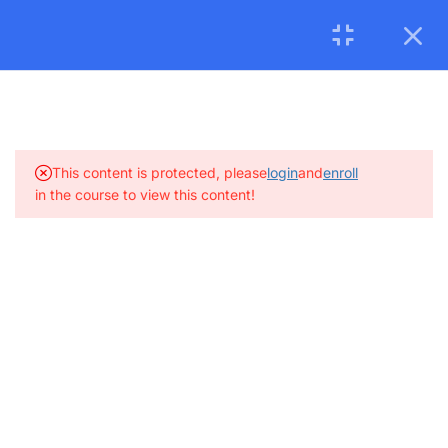
Tháng 08/2026:
Khai giảng
Khóa Đào tạo Phương pháp dạy
Tiếng Việt cho Người nước ngoài.
Học viên vui lòng đăng ký
sớm
để được xếp lớp. Tham khảo tại
ĐÂY 1
49
Basic Vocab & Grammar
EN
VI
レッスン: Phụ âm
This content is protected, please
login
and
enroll
in the course to view this content!
Ask The Course
Log In
レビュー: Phụ âm
20 Questions
レッスン: Nguyên âm đơn
レビュー: Nguyên âm đơn
9 Questions
10 Minutes
レッスン: Thanh điệu
+84 96 322 94 75
レビュー: Thanh điệu