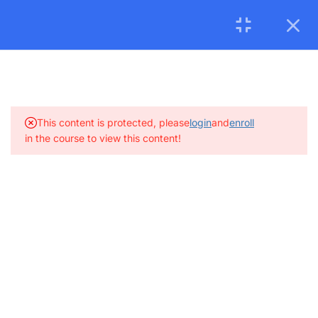
Tháng 08/2026:
Khai giảng
Khóa Đào tạo Phương pháp dạy
Tiếng Việt cho Người nước ngoài.
Học viên vui lòng đăng ký
レッスン: Tại sân bay
sớm
để được xếp lớp. Tham khảo tại
ĐÂY 1
レビュー: Tại sân bay
16 Questions
EN
VI
レッスン: Taxi
This content is protected, please
login
and
enroll
in the course to view this content!
Ask The Course
Log In
レビュー: Taxi
15 Questions
レッスン: Tại khách sạn
レビュー: Tại khách sạn
25 Questions
Số trong tiếng Việt
+84 96 322 94 75
17 Questions