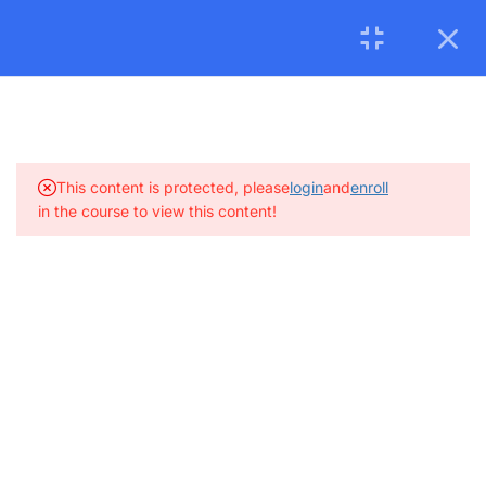
Tháng 08/2026:
Khai giảng
Khóa Đào tạo Phương pháp dạy
Từ và cụm từ phổ biến 2
Tiếng Việt cho Người nước ngoài.
Học viên vui lòng đăng ký
0 Questions
10 Minutes
sớm
để được xếp lớp. Tham khảo tại
ĐÂY 1
Từ và cụm từ phổ biến 3
0 Questions
10 Minutes
EN
VI
Công ty
This content is protected, please
login
and
enroll
0 Questions
10 Minutes
in the course to view this content!
Ask The Course
Log In
Ngày và Tháng
0 Questions
10 Minutes
Địa lý
0 Questions
10 Minutes
Nhà
0 Questions
10 Minutes
+84 96 322 94 75
Côn trùng