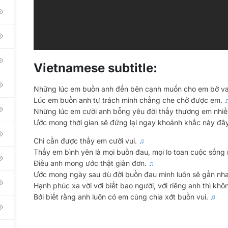
Recruitment
mona Height Building, 210 Bui Van Ba Str, Dist 7, Ho
y.
OUR BO
TNAMESE DA NANG:
ng Dieu Str, An Hai Tây Ward, Son Tra Dist, Da
Tieng Viet 1
Vietnamese subtitle:
越南语123 (
TNAMESE HAI PHONG:
베트남어 123
Những lúc em buồn anh đến bên cạnh muốn cho em bờ va
Str, Le Chan Dist, Hai Phong City.
Lúc em buồn anh tự trách mình chẳng che chở được em.
123ベトナム語
Những lúc em cười anh bỗng yêu đời thấy thương em nhiề
Workbook (
Ước mong thời gian sẽ đứng lại ngay khoảnh khắc này đâ
Tiếng Việt 1
Chỉ cần được thấy em cười vui.
♫
Thấy em bình yên là mọi buồn đau, mọi lo toan cuộc sống
Điều anh mong ước thật giản đơn.
♫
Ước mong ngày sau dù đời buồn đau mình luôn sẽ gần nh
Hạnh phúc xa vời với biết bao người, với riêng anh thì khô
rved.
Bởi biết rằng anh luôn có em cùng chia xớt buồn vui.
♫