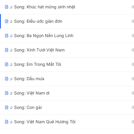
Contact@123Vietnamese.com
3B Floor, Ja
♫ Song: Khúc hát mừng sinh nhật
Chi Minh Cit
08:30 AM - 6:00 PM Monday to
Saturday
123VIE
♫ Song: Điều ước giản đơn
16B Tran Qua
CHAT WITH US
♫ Song: Ba Ngọn Nến Lung Linh
Nang City.
123VIE
♫ Song: Xinh Tươi Việt Nam
Via Zalo
99 Quan Nam 
Via Whatsapp
♫ Song: Em Trong Mắt Tôi
Via Messenger
♫ Song: Dấu mưa
♫ Song: Việt Nam ơi
♫ Song: Con gái
Copyright © 2011 - 2026 123Vietnamese.com. All rights rese
♫ Song: Việt Nam Quê Hương Tôi