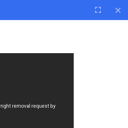
được xếp lớp. Tham khảo tại
ĐÂY 1
Ask The Course
Log In
US
COURSES
Elementary Course
Cho người Hàn Quốc
Cho người Nhật Bản