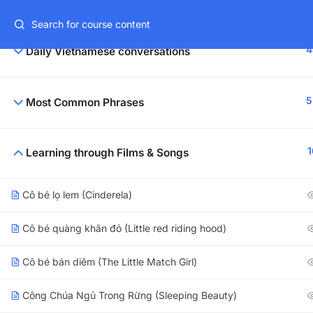
Basic Vocab & Grammar
Tháng 08/2026:
Khai giảng
Khóa Đào tạo Phương pháp dạy Ti
4
Daily Vietnamese conversations
Choose Language
EN
VI
5
Most Common Phrases
HOME
CLASSES
SELF-STUDY COURSES
OUR B
1
Learning through Films & Songs
Cô bé lọ lem (Cinderela)
OUR AD
Cô bé quàng khăn đỏ (Little red riding hood)
123VIE
Cô bé bán diêm (The Little Match Girl)
7th Floor, 91
Công Chúa Ngủ Trong Rừng (Sleeping Beauty)
+84 96 322 94 75
123VIE