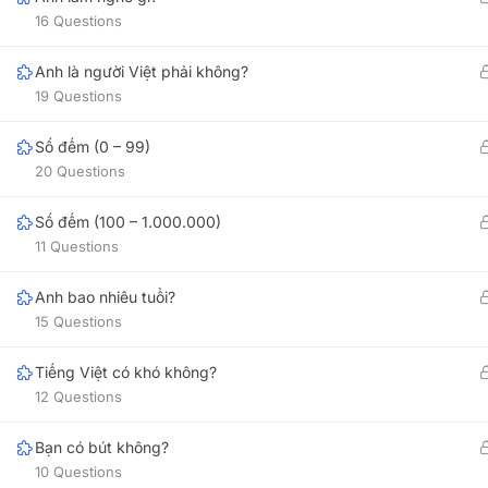
Contact@123Vietnamese.com
3B Floor, Ja
16 Questions
Chi Minh Cit
08:30 AM - 6:00 PM Monday to
Anh là người Việt phải không?
Saturday
123VIE
19 Questions
16B Tran Qua
CHAT WITH US
Nang City.
Số đếm (0 – 99)
20 Questions
123VIE
Via Zalo
99 Quan Nam 
Số đếm (100 – 1.000.000)
Via Whatsapp
11 Questions
Via Messenger
Anh bao nhiêu tuổi?
15 Questions
Tiếng Việt có khó không?
12 Questions
Copyright © 2011 - 2026 123Vietnamese.com. All rights rese
Bạn có bút không?
10 Questions