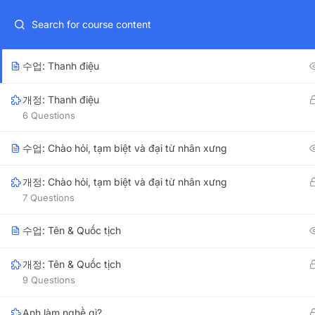
Tháng 08/2026:
Khai giảng
Khóa Đào tạo Phương pháp dạy Ti
개정: Nguyên âm đơn
17 Questions
Choose Language
수업: Thanh điệu
EN
VI
개정: Thanh điệu
6 Questions
HOME
CLASSES
SELF-STUDY COURSES
OUR B
수업: Chào hỏi, tạm biệt và đại từ nhân xưng
개정: Chào hỏi, tạm biệt và đại từ nhân xưng
7 Questions
OUR AD
수업: Tên & Quốc tịch
123VIE
개정: Tên & Quốc tịch
7th Floor, 91
9 Questions
+84 96 322 94 75
123VIE
Anh làm nghề gì?