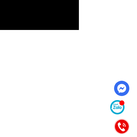
Cho người Trung Quốc
Cho người nước ngoài
OKS
(khác)
Intermediate Course
23 (A)
Advanced Course
A)
Short Course
 (A)
Video Course
 (A)
A)
23 (B1)