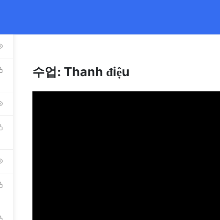
ếng Việt cho Người nước ngoài.
Học viên vui lòng đăng ký sớm
để 
수업: Thanh điệu
OOKS
TEACHER TRAINING
RECRUITMENT
BLOG
DRESSES
ABOUT 
Blog
TNAMESE HANOI:
Gallery
 Trung Kinh Str, Cau Giay Dist, Hanoi.
Contact Us
TNAMESE HCMC: