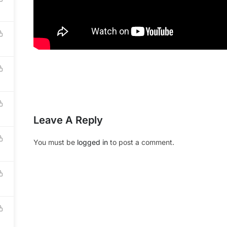
Recruitment
mona Height Building, 210 Bui Van Ba Str, Dist 7, Ho
y.
OUR BO
TNAMESE DA NANG:
ng Dieu Str, An Hai Tây Ward, Son Tra Dist, Da
Tieng Viet 1
越南语123 (
TNAMESE HAI PHONG:
베트남어 123
Str, Le Chan Dist, Hai Phong City.
123ベトナム語
Leave A Reply
Workbook (
Tiếng Việt 1
You must be
logged in
to post a comment.
rved.