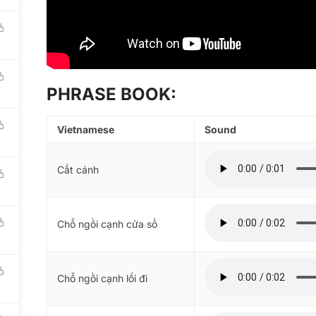
Recruitment
mona Height Building, 210 Bui Van Ba Str, Dist 7, Ho
y.
OUR BO
TNAMESE DA NANG:
ng Dieu Str, An Hai Tây Ward, Son Tra Dist, Da
Tieng Viet 1
PHRASE BOOK:
越南语123 (
TNAMESE HAI PHONG:
베트남어 123
Vietnamese
Sound
Str, Le Chan Dist, Hai Phong City.
123ベトナム語
Workbook (
Cất cánh
Tiếng Việt 1
Chỗ ngồi cạnh cửa sổ
rved.
Chỗ ngồi cạnh lối đi