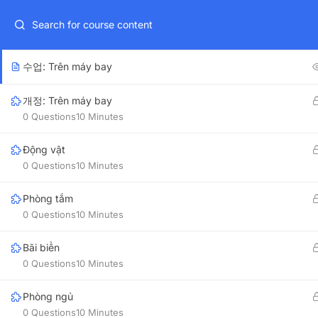
Tháng 08/2026:
Khai giảng
Khóa Đào tạo Phương pháp dạy Ti
개정: Tính từ 2
0 Questions
10 Minutes
Choose Language
수업: Trên máy bay
EN
VI
개정: Trên máy bay
0 Questions
10 Minutes
HOME
CLASSES
SELF-STUDY COURSES
OUR B
Động vật
0 Questions
10 Minutes
Phòng tắm
OUR AD
0 Questions
10 Minutes
Bãi biển
123VIE
0 Questions
10 Minutes
7th Floor, 91
Phòng ngủ
+84 96 322 94 75
123VIE
0 Questions
10 Minutes