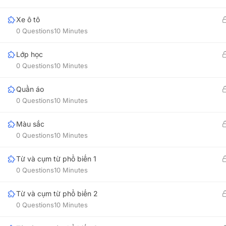
Contact@123Vietnamese.com
3B Floor, Ja
Chi Minh Cit
Xe ô tô
08:30 AM - 6:00 PM Monday to
0 Questions
10 Minutes
Saturday
123VIE
16B Tran Qua
Lớp học
CHAT WITH US
Nang City.
0 Questions
10 Minutes
123VIE
Via Zalo
Quần áo
99 Quan Nam 
0 Questions
10 Minutes
Via Whatsapp
Màu sắc
Via Messenger
0 Questions
10 Minutes
Từ và cụm từ phổ biến 1
0 Questions
10 Minutes
Copyright © 2011 - 2026 123Vietnamese.com. All rights rese
Từ và cụm từ phổ biến 2
0 Questions
10 Minutes