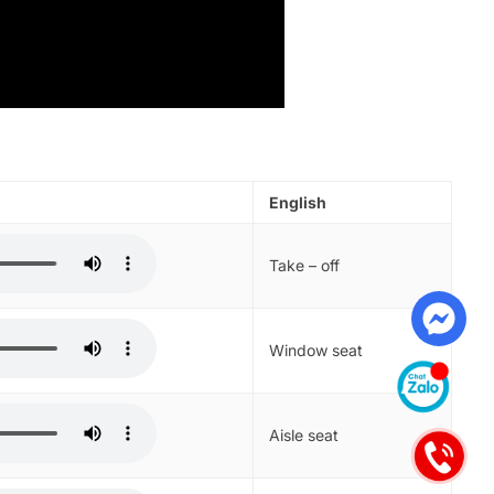
Cho người Trung Quốc
Cho người nước ngoài
OKS
(khác)
Intermediate Course
23 (A)
Advanced Course
A)
Short Course
 (A)
Video Course
English
 (A)
A)
Take – off
23 (B1)
Window seat
Aisle seat