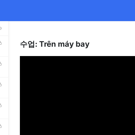
ếng Việt cho Người nước ngoài.
Học viên vui lòng đăng ký sớm
để 
수업: Trên máy bay
OOKS
TEACHER TRAINING
RECRUITMENT
BLOG
DRESSES
ABOUT 
Blog
TNAMESE HANOI:
Gallery
 Trung Kinh Str, Cau Giay Dist, Hanoi.
Contact Us
TNAMESE HCMC: